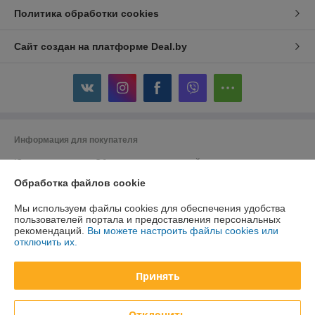
Политика обработки cookies
Сайт создан на платформе Deal.by
Информация для покупателя
Юридическое лицо:
Общество с ограниченной ответственностью
"ДэвиПромГрупп"
Обработка файлов cookie
2200015, Республика Беларусь, ул. Гурского 16/14 пом 3
Регистрационный номер ЕГР: 193042313
Мы используем файлы cookies для обеспечения удобства
пользователей портала и предоставления персональных
УНП: 193042313
рекомендаций.
Вы можете настроить файлы cookies или
отключить их.
Регистрационный орган: Минский горисполком
Дата регистрации компании: 27.02.2018
Принять
Ссылка на свидетельство/лицензию
Отклонить