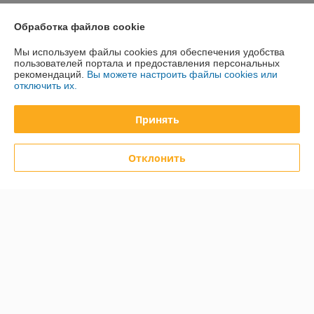
Доставка и оплата
Обработка файлов cookie
Мы используем файлы cookies для обеспечения удобства
График работы
пользователей портала и предоставления персональных
рекомендаций.
Вы можете настроить файлы cookies или
отключить их.
Полная версия сайта
Принять
Политика обработки cookies
Сайт создан на платформе Deal.by
Отклонить
Информация для покупателя
Юридическое лицо:
Общество с ограниченной ответственностью
"ДэвиПромГрупп"
2200015, Республика Беларусь, ул. Гурского 16/14 пом 3
Регистрационный номер ЕГР: 193042313