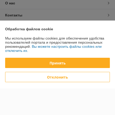
О нас
Контакты
Доставка и оплата
Обработка файлов cookie
Мы используем файлы cookies для обеспечения удобства
График работы
пользователей портала и предоставления персональных
рекомендаций.
Вы можете настроить файлы cookies или
отключить их.
Полная версия сайта
Принять
Политика обработки cookies
Сайт создан на платформе Deal.by
Отклонить
Информация для покупателя