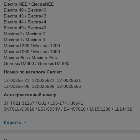
Electra NEE / ElectraNEE
Electra 40 / Electra40
Electra 43 / Electra43
Electra 44 / Electra44
Electra 49 / Electra49
Maxima2 / Maxima 2
MaximaII / Maxima II
Maxima1200 / Maxima 1200
Maxima1000 / Maxima 1000
MaximaPlus / Maxima Plus
GenesisTM800 / GenesisTM 800
Номер по каталогу Carrier:
12-00256-21, 120025621, 12-0025621
12-00256-06, 120025606, 12-0025606
Альтернативный номер:
37 TV21 31267 / G02 / L55-17F / J0641
3NT01L-D3016 / L53-9934V / E-4457618 / 1015/1230 / LL14432
Скрыть