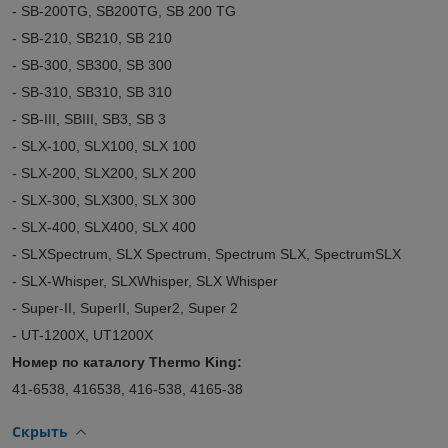
- SB-200TG, SB200TG, SB 200 TG
- SB-210, SB210, SB 210
- SB-300, SB300, SB 300
- SB-310, SB310, SB 310
- SB-III, SBIII, SB3, SB 3
- SLX-100, SLX100, SLX 100
- SLX-200, SLX200, SLX 200
- SLX-300, SLX300, SLX 300
- SLX-400, SLX400, SLX 400
- SLXSpectrum, SLX Spectrum, Spectrum SLX, SpectrumSLX
- SLX-Whisper, SLXWhisper, SLX Whisper
- Super-II, SuperII, Super2, Super 2
- UT-1200X, UT1200X
Номер по каталогу Thermo King:
41-6538, 416538, 416-538, 4165-38
Скрыть