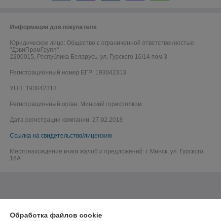
Информация для покупателя
Юридическое лицо:
Общество с ограниченной ответственностью
"ДэвиПромГрупп"
2200015, Республика Беларусь, ул. Гурского 16/14 пом 3
Регистрационный номер ЕГР: 193042313
УНП: 193042313
Регистрационный орган: Минский горисполком
Дата регистрации компании: 27.02.2018
Ссылка на свидетельство/лицензию
Местонахождение книги жалоб и предложений: г. Минск, ул. Гурского
16А
Обработка файлов cookie