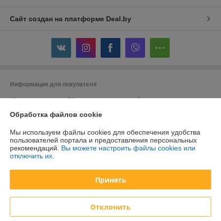
Сайт создан на платформе Deal.by
Информация для покупателя
Юридическое лицо:
Общество с ограниченной ответственностью
"ДэвиПромГрупп"
Обработка файлов cookie
2200015, Республика Беларусь, ул. Гурского 16/14 пом 3
Регистрационный номер ЕГР: 193042313
Мы используем файлы cookies для обеспечения удобства
пользователей портала и предоставления персональных
УНП: 193042313
рекомендаций.
Вы можете настроить файлы cookies или
отключить их.
Регистрационный орган: Минский горисполком
Дата регистрации компании: 27.02.2018
Принять
Ссылка на свидетельство/лицензию
Отклонить
Местонахождение книги жалоб и предложений: г. Минск, ул. Гурского
16А