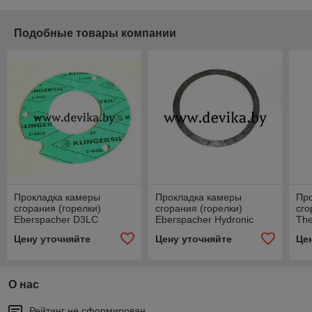
Подобные товары компании
Прокладка камеры
Прокладка камеры
Пр
сгорания (горелки)
сгорания (горелки)
сго
Eberspacher D3LC
Eberspacher Hydronic
The
251822060002
D5wz, D3wz, D4wsc
Цену уточняйте
Цену уточняйте
Це
201820990001
О нас
Рейтинг не сформирован