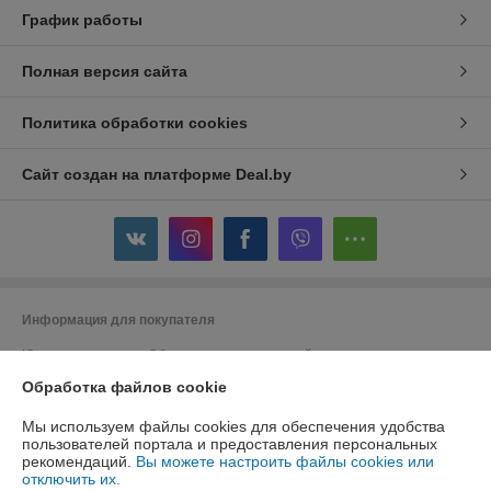
График работы
Полная версия сайта
Политика обработки cookies
Сайт создан на платформе Deal.by
Информация для покупателя
Юридическое лицо:
Общество с ограниченной ответственностью
"ДэвиПромГрупп"
Обработка файлов cookie
2200015, Республика Беларусь, ул. Гурского 16/14 пом 3
Регистрационный номер ЕГР: 193042313
Мы используем файлы cookies для обеспечения удобства
пользователей портала и предоставления персональных
УНП: 193042313
рекомендаций.
Вы можете настроить файлы cookies или
отключить их.