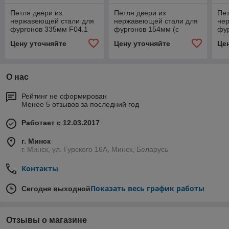
Петля двери из
Петля двери из
Пет
нержавеющей стали для
нержавеющей стали для
не
фургонов 335мм F04.1
фургонов 154мм (с
фур
кронштейном 26-40)
Цену уточняйте
Цену уточняйте
Це
О нас
Рейтинг не сформирован
Менее 5 отзывов за последний год
Работает с 12.03.2017
г. Минск
г. Минск, ул. Гурского 16А, Минск, Беларусь
Контакты
Показать весь график работы
Сегодня выходной
Отзывы о магазине