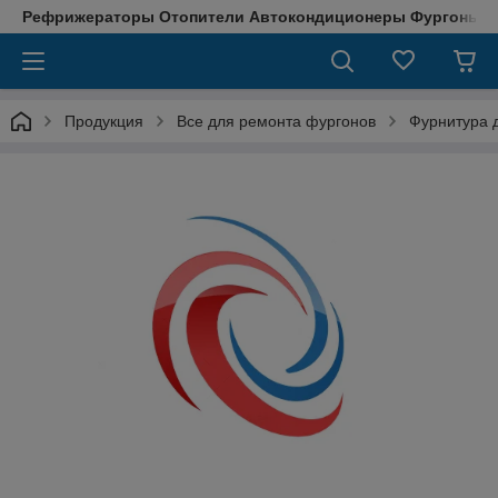
Рефрижераторы Отопители Автокондиционеры Фургоны М
Продукция
Все для ремонта фургонов
Фурнитура д