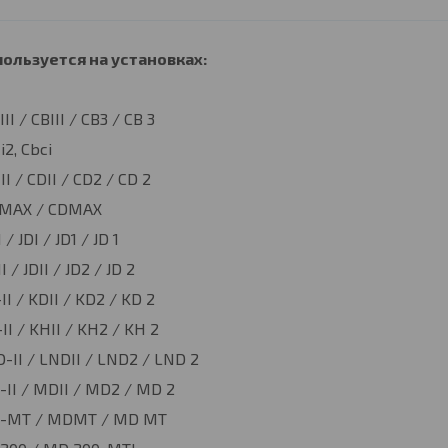
ользуется на установках:
III / CBIII / CB3 / CB 3
i2, Cbci
II / CDII / CD2 / CD 2
 MAX / CDMAX
 / JDI / JD1 / JD 1
I / JDII / JD2 / JD 2
II / KDII / KD2 / KD 2
II / KHII / KH2 / KH 2
-II / LNDII / LND2 / LND 2
II / MDII / MD2 / MD 2
-MT / MDMT / MD MT