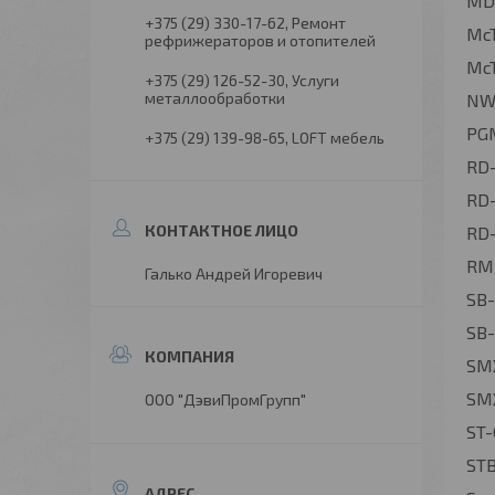
MD2
+375 (29) 330-17-62
Ремонт
McT
рефрижераторов и отопителей
McT
+375 (29) 126-52-30
Услуги
металлообработки
NW
PG
+375 (29) 139-98-65
LOFT мебель
RD-
RD-
RD
RMU
Галько Андрей Игоревич
SB-
SB-
SMX
SM
ООО "ДэвиПромГрупп"
ST-
ST