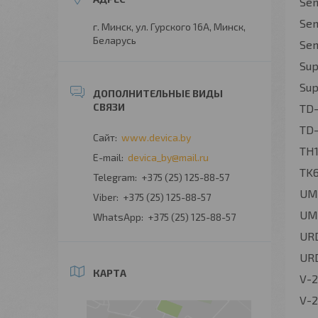
Sen
Sen
г. Минск, ул. Гурского 16А, Минск,
Беларусь
Sen
Sup
Sup
TD-
TD-
www.devica.by
TH1
devica_by@mail.ru
TK6
+375 (25) 125-88-57
UMD
+375 (25) 125-88-57
UM
+375 (25) 125-88-57
URD
URD
КАРТА
V-2
V-2