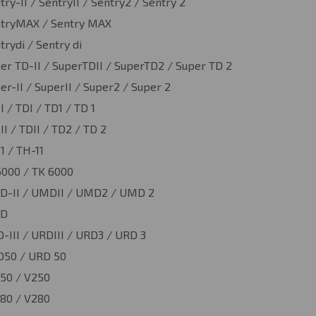
try-II / SentryII / Sentry2 / Sentry 2
tryMAX / Sentry MAX
trydi / Sentry di
er TD-II / SuperTDII / SuperTD2 / Super TD 2
er-II / SuperII / Super2 / Super 2
I / TDI / TD1 / TD 1
II / TDII / TD2 / TD 2
1 / TH-11
000 / TK 6000
-II / UMDII / UMD2 / UMD 2
D
-III / URDIII / URD3 / URD 3
50 / URD 50
50 / V250
80 / V280