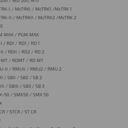
00 / MD 200, MTJ
RK-I / McTRKI / McTRK1 /McTRK 1
RK-II / McTRKII / McTRK2 /McTRK 2
E
M MAX / PGM MAX
I / RDI / RD1 / RD 1
II / RDII / RD2 / RD 2
-MT / RDMT / RD MT
-II / RMUII / RMU2 / RMU 2
II / SBII / SB2 / SB 2
III / SBIII / SB3 / SB 3
-50 / SMX50 / SMX 50
X
CR / STCR / ST CR
B