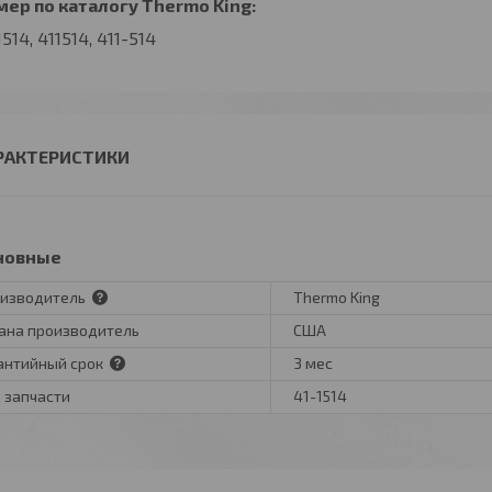
ер по каталогу Thermo King:
1514, 411514, 411-514
РАКТЕРИСТИКИ
новные
изводитель
Thermo King
ана производитель
США
антийный срок
3 мес
 запчасти
41-1514