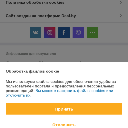
Политика обработки cookies
Сайт создан на платформе Deal.by
Информация для покупателя
Юридическое лицо:
Общество с ограниченной ответственностью
"ДэвиПромГрупп"
2200015, Республика Беларусь, ул. Гурского 16/14 пом 3
Обработка файлов cookie
Регистрационный номер ЕГР: 193042313
Мы используем файлы cookies для обеспечения удобства
пользователей портала и предоставления персональных
УНП: 193042313
рекомендаций.
Вы можете настроить файлы cookies или
отключить их.
Регистрационный орган: Минский горисполком
Дата регистрации компании: 27.02.2018
Принять
Ссылка на свидетельство/лицензию
Отклонить
Местонахождение книги жалоб и предложений: г. Минск, ул. Гурского